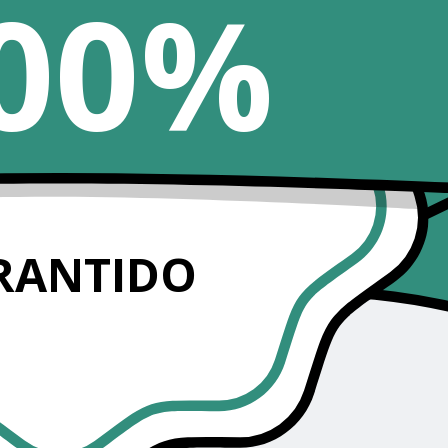
00%
RANTIDO